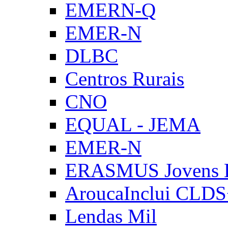
EMERN-Q
EMER-N
DLBC
Centros Rurais
CNO
EQUAL - JEMA
EMER-N
ERASMUS Jovens E
AroucaInclui CLD
Lendas Mil