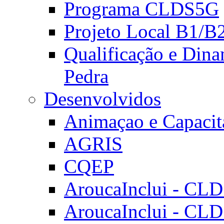
Programa CLDS5G
Projeto Local B1/B
Qualificação e Dina
Pedra
Desenvolvidos
Animaçao e Capacit
AGRIS
CQEP
AroucaInclui - CL
AroucaInclui - CL