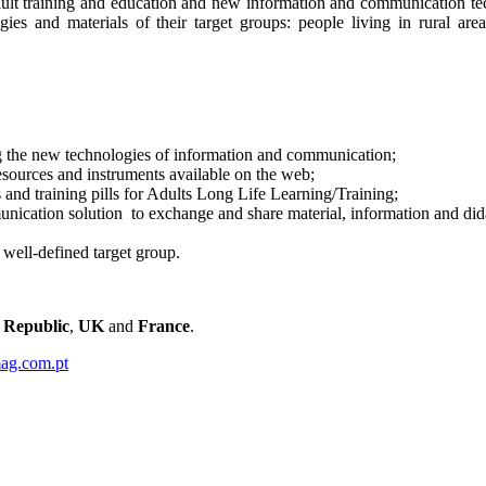
ult training and education and new information and communication tech
ies and materials of their target groups: people living in rural are
ng the new technologies of information and communication;
sources and instruments available on the web;
 and training pills for Adults Long Life Learning/Training;
cation solution to exchange and share material, information and didact
 well-defined target group.
 Republic
,
UK
and
France
.
ag.com.pt