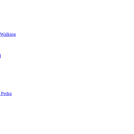
 Walking
l
 Pedra