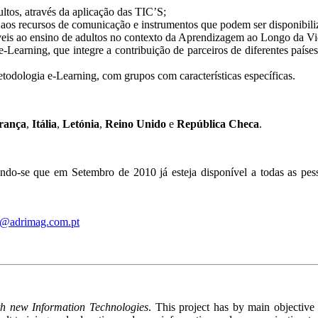
ltos, através da aplicação das TIC’S;
to aos recursos de comunicação e instrumentos que podem ser disponibili
áveis ao ensino de adultos no contexto da Aprendizagem ao Longo da Vi
earning, que integre a contribuição de parceiros de diferentes países
odologia e-Learning, com grupos com características específicas.
rança
,
Itália
,
Letónia
,
Reino Unido
e
República Checa
.
ndo-se que em Setembro de 2010 já esteja disponível a todas as pe
a@adrimag.com.pt
th new Information Technologies
. This project has by main objective