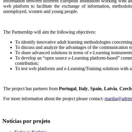
information between different European Institutions working with ad
web platform to facilitate the exchange of information, methodolog
unemployed, women and young people.
The Partnership will aim the following objectives:
To identify innovative adult learning methodologies concerni
To discuss and analyze the advantages of the communication re
To share advanced solutions in terms of e-Learning instruments
To develop an “open source e-Learning platform-based” communi
contribution;
To test web platforms and e-Learning/Training solutions with a
The project has partners from
Portugal
,
Italy
,
Spain
,
Latvia
,
Czech
For more information about the project please contact:
marilia@adrim
Notícias por projeto