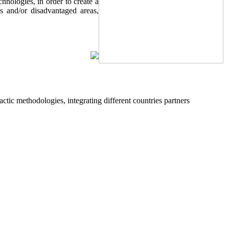
nologies, in order to create a
as and/or disadvantaged areas,
ic methodologies, integrating different countries partners