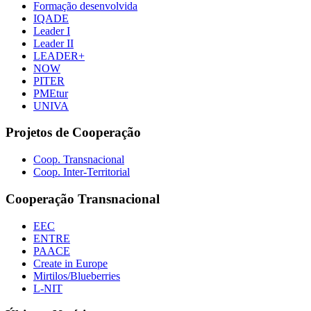
Formação desenvolvida
IQADE
Leader I
Leader II
LEADER+
NOW
PITER
PMEtur
UNIVA
Projetos de Cooperação
Coop. Transnacional
Coop. Inter-Territorial
Cooperação Transnacional
EEC
ENTRE
PAACE
Create in Europe
Mirtilos/Blueberries
L-NIT