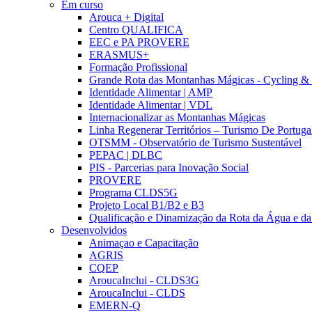
Em curso
Arouca + Digital
Centro QUALIFICA
EEC e PA PROVERE
ERASMUS+
Formação Profissional
Grande Rota das Montanhas Mágicas - Cycling &
Identidade Alimentar | AMP
Identidade Alimentar | VDL
Internacionalizar as Montanhas Mágicas
Linha Regenerar Territórios – Turismo De Portuga
OTSMM - Observatório de Turismo Sustentável
PEPAC | DLBC
PIS - Parcerias para Inovação Social
PROVERE
Programa CLDS5G
Projeto Local B1/B2 e B3
Qualificação e Dinamização da Rota da Água e da
Desenvolvidos
Animaçao e Capacitação
AGRIS
CQEP
AroucaInclui - CLDS3G
AroucaInclui - CLDS
EMERN-Q