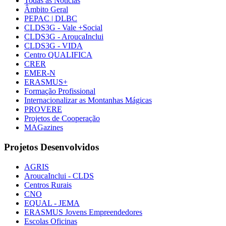
Todas as Notícias
Âmbito Geral
PEPAC | DLBC
CLDS3G - Vale +Social
CLDS3G - AroucaInclui
CLDS3G - VIDA
Centro QUALIFICA
CRER
EMER-N
ERASMUS+
Formação Profissional
Internacionalizar as Montanhas Mágicas
PROVERE
Projetos de Cooperação
MAGazines
Projetos Desenvolvidos
AGRIS
AroucaInclui - CLDS
Centros Rurais
CNO
EQUAL - JEMA
ERASMUS Jovens Empreendedores
Escolas Oficinas