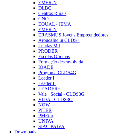
EMER-N
DLBC
Centros Rurais
CNO
EQUAL - JEMA
EMER-N
ERASMUS Jovens Empreendedores
AroucaInclui CLDS+
Lendas Mil
PRODER
Escolas Oficinas
Formação desenvolvida
IQADE
Programa CLDS4G
Leader I
Leader II
LEADER+
Vale +Social - CLDS3G
VIDA - CLDS3G
NOW
PITER
PMEtur
UNIVA
SIAC PAIVA
Downloads