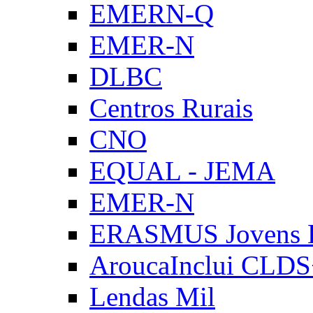
EMERN-Q
EMER-N
DLBC
Centros Rurais
CNO
EQUAL - JEMA
EMER-N
ERASMUS Jovens E
AroucaInclui CLD
Lendas Mil