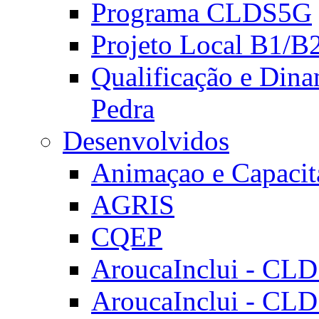
Programa CLDS5G
Projeto Local B1/B
Qualificação e Dina
Pedra
Desenvolvidos
Animaçao e Capacit
AGRIS
CQEP
AroucaInclui - CL
AroucaInclui - CL