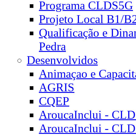
Programa CLDS5G
Projeto Local B1/B
Qualificação e Dina
Pedra
Desenvolvidos
Animaçao e Capacit
AGRIS
CQEP
AroucaInclui - CL
AroucaInclui - CL