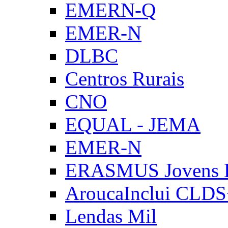
EMERN-Q
EMER-N
DLBC
Centros Rurais
CNO
EQUAL - JEMA
EMER-N
ERASMUS Jovens E
AroucaInclui CLD
Lendas Mil