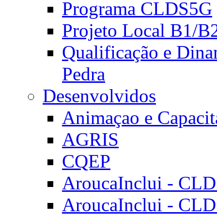
Programa CLDS5G
Projeto Local B1/B
Qualificação e Dina
Pedra
Desenvolvidos
Animaçao e Capacit
AGRIS
CQEP
AroucaInclui - CL
AroucaInclui - CL