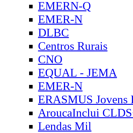
EMERN-Q
EMER-N
DLBC
Centros Rurais
CNO
EQUAL - JEMA
EMER-N
ERASMUS Jovens E
AroucaInclui CLD
Lendas Mil