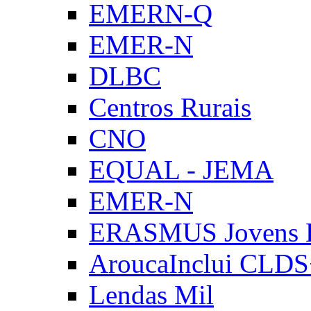
EMERN-Q
EMER-N
DLBC
Centros Rurais
CNO
EQUAL - JEMA
EMER-N
ERASMUS Jovens E
AroucaInclui CLD
Lendas Mil