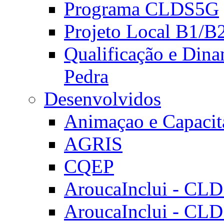
Programa CLDS5G
Projeto Local B1/B
Qualificação e Dina
Pedra
Desenvolvidos
Animaçao e Capacit
AGRIS
CQEP
AroucaInclui - CL
AroucaInclui - CL