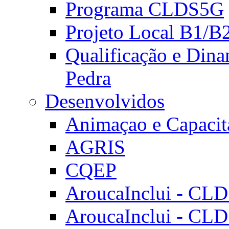
Programa CLDS5G
Projeto Local B1/B
Qualificação e Dina
Pedra
Desenvolvidos
Animaçao e Capacit
AGRIS
CQEP
AroucaInclui - CL
AroucaInclui - CL