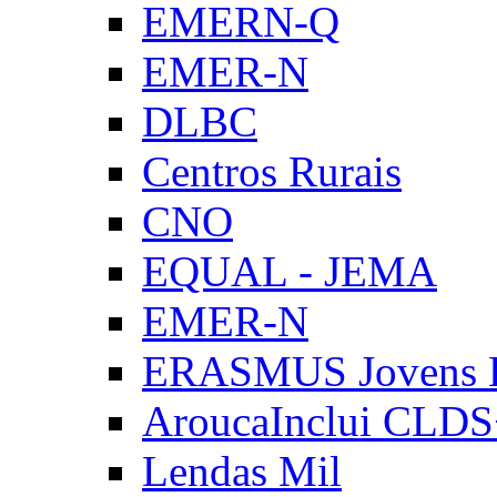
EMERN-Q
EMER-N
DLBC
Centros Rurais
CNO
EQUAL - JEMA
EMER-N
ERASMUS Jovens E
AroucaInclui CLD
Lendas Mil