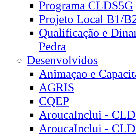
Programa CLDS5G
Projeto Local B1/B
Qualificação e Dina
Pedra
Desenvolvidos
Animaçao e Capacit
AGRIS
CQEP
AroucaInclui - CL
AroucaInclui - CL