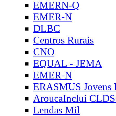
EMERN-Q
EMER-N
DLBC
Centros Rurais
CNO
EQUAL - JEMA
EMER-N
ERASMUS Jovens E
AroucaInclui CLD
Lendas Mil