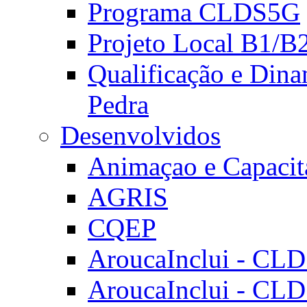
Programa CLDS5G
Projeto Local B1/B
Qualificação e Dina
Pedra
Desenvolvidos
Animaçao e Capacit
AGRIS
CQEP
AroucaInclui - CL
AroucaInclui - CL