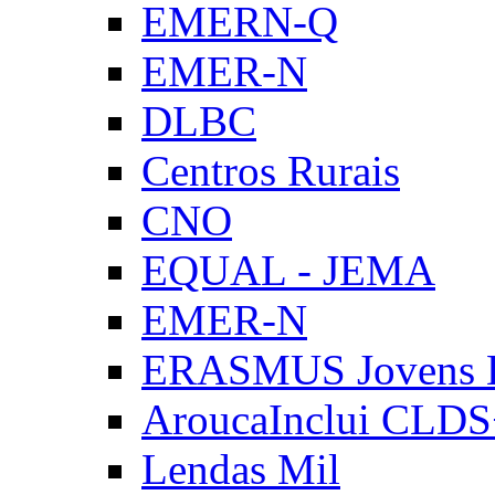
EMERN-Q
EMER-N
DLBC
Centros Rurais
CNO
EQUAL - JEMA
EMER-N
ERASMUS Jovens E
AroucaInclui CLD
Lendas Mil