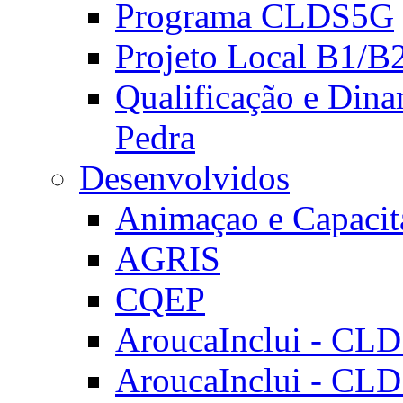
Programa CLDS5G
Projeto Local B1/B
Qualificação e Dina
Pedra
Desenvolvidos
Animaçao e Capacit
AGRIS
CQEP
AroucaInclui - CL
AroucaInclui - CL