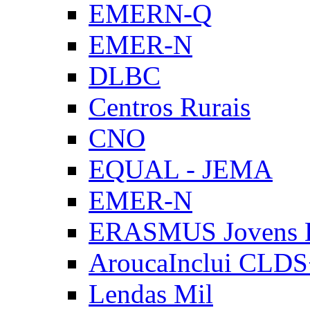
EMERN-Q
EMER-N
DLBC
Centros Rurais
CNO
EQUAL - JEMA
EMER-N
ERASMUS Jovens E
AroucaInclui CLD
Lendas Mil