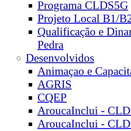
Programa CLDS5G
Projeto Local B1/B
Qualificação e Dina
Pedra
Desenvolvidos
Animaçao e Capacit
AGRIS
CQEP
AroucaInclui - CL
AroucaInclui - CL