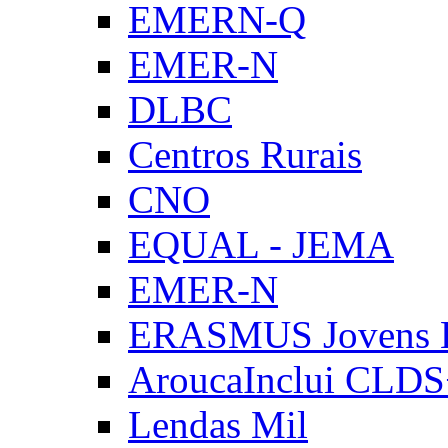
EMERN-Q
EMER-N
DLBC
Centros Rurais
CNO
EQUAL - JEMA
EMER-N
ERASMUS Jovens E
AroucaInclui CLD
Lendas Mil