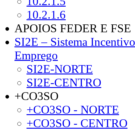
10.2.1.5
10.2.1.6
APOIOS FEDER E FSE
SI2E – Sistema Incentiv
Emprego
SI2E-NORTE
SI2E-CENTRO
+CO3SO
+CO3SO - NORTE
+CO3SO - CENTRO