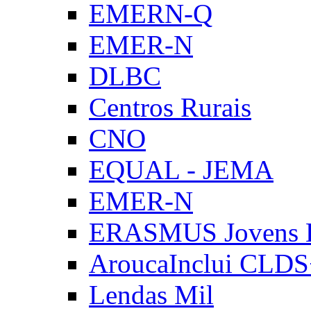
EMERN-Q
EMER-N
DLBC
Centros Rurais
CNO
EQUAL - JEMA
EMER-N
ERASMUS Jovens E
AroucaInclui CLD
Lendas Mil