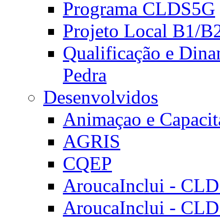
Programa CLDS5G
Projeto Local B1/B
Qualificação e Dina
Pedra
Desenvolvidos
Animaçao e Capacit
AGRIS
CQEP
AroucaInclui - CL
AroucaInclui - CL