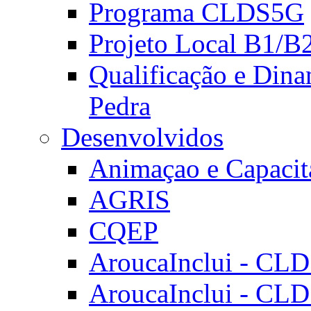
Programa CLDS5G
Projeto Local B1/B
Qualificação e Dina
Pedra
Desenvolvidos
Animaçao e Capacit
AGRIS
CQEP
AroucaInclui - CL
AroucaInclui - CL