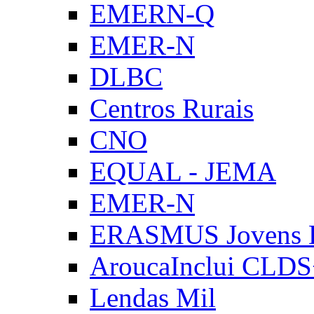
EMERN-Q
EMER-N
DLBC
Centros Rurais
CNO
EQUAL - JEMA
EMER-N
ERASMUS Jovens E
AroucaInclui CLD
Lendas Mil