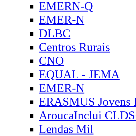
EMERN-Q
EMER-N
DLBC
Centros Rurais
CNO
EQUAL - JEMA
EMER-N
ERASMUS Jovens E
AroucaInclui CLD
Lendas Mil