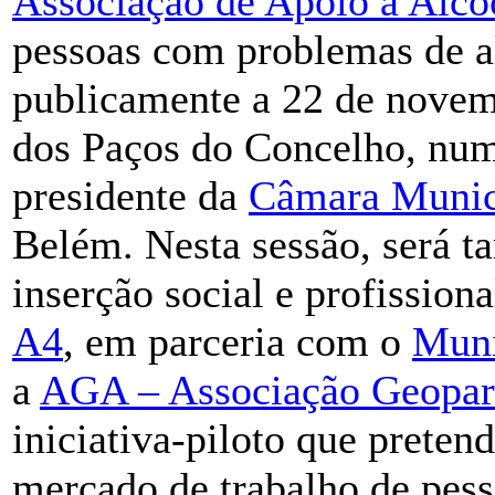
Associação de Apoio a Alco
pessoas com problemas de a
publicamente a 22 de novem
dos Paços do Concelho, num
presidente da
Câmara Munic
Belém. Nesta sessão, será t
inserção social e profission
A4
, em parceria com o
Muni
a
AGA – Associação Geopar
iniciativa-piloto que preten
mercado de trabalho de pes