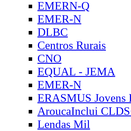
EMERN-Q
EMER-N
DLBC
Centros Rurais
CNO
EQUAL - JEMA
EMER-N
ERASMUS Jovens E
AroucaInclui CLD
Lendas Mil