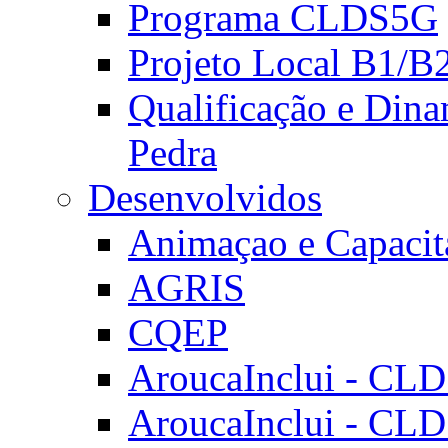
Programa CLDS5G
Projeto Local B1/B
Qualificação e Dina
Pedra
Desenvolvidos
Animaçao e Capacit
AGRIS
CQEP
AroucaInclui - CL
AroucaInclui - CL