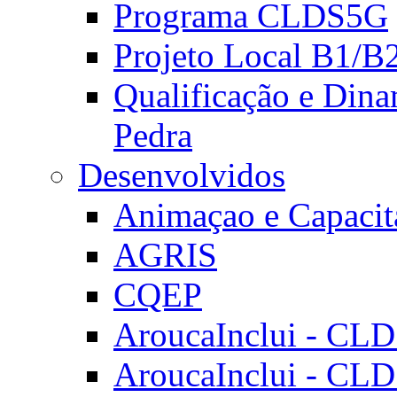
Programa CLDS5G
Projeto Local B1/B
Qualificação e Dina
Pedra
Desenvolvidos
Animaçao e Capacit
AGRIS
CQEP
AroucaInclui - CL
AroucaInclui - CL