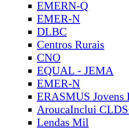
EMERN-Q
EMER-N
DLBC
Centros Rurais
CNO
EQUAL - JEMA
EMER-N
ERASMUS Jovens E
AroucaInclui CLD
Lendas Mil