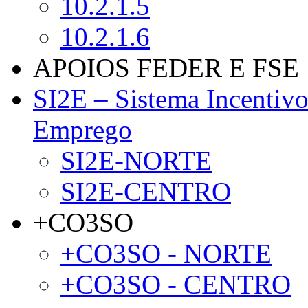
10.2.1.5
10.2.1.6
APOIOS FEDER E FSE
SI2E – Sistema Incentiv
Emprego
SI2E-NORTE
SI2E-CENTRO
+CO3SO
+CO3SO - NORTE
+CO3SO - CENTRO