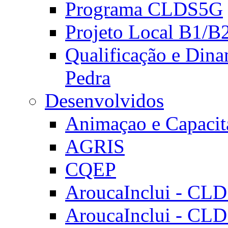
Programa CLDS5G
Projeto Local B1/B
Qualificação e Dina
Pedra
Desenvolvidos
Animaçao e Capacit
AGRIS
CQEP
AroucaInclui - CL
AroucaInclui - CL