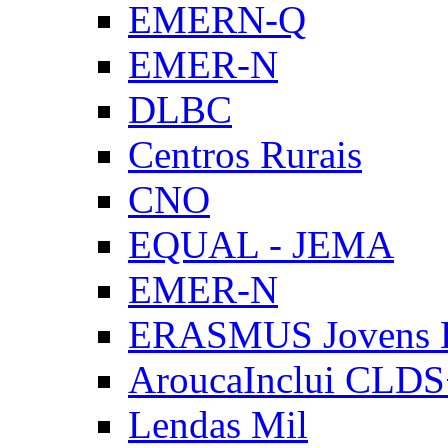
EMERN-Q
EMER-N
DLBC
Centros Rurais
CNO
EQUAL - JEMA
EMER-N
ERASMUS Jovens E
AroucaInclui CLD
Lendas Mil