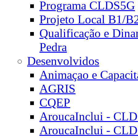
Programa CLDS5G
Projeto Local B1/B
Qualificação e Dina
Pedra
Desenvolvidos
Animaçao e Capacit
AGRIS
CQEP
AroucaInclui - CL
AroucaInclui - CL