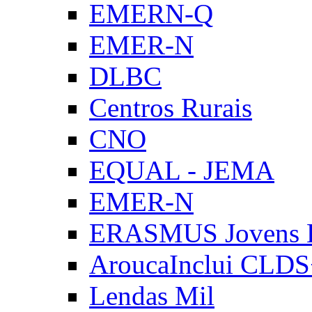
EMERN-Q
EMER-N
DLBC
Centros Rurais
CNO
EQUAL - JEMA
EMER-N
ERASMUS Jovens E
AroucaInclui CLD
Lendas Mil