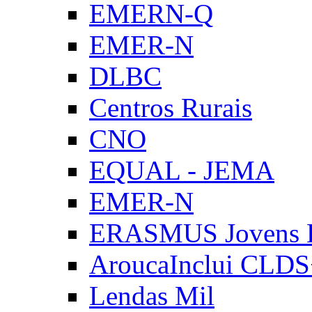
EMERN-Q
EMER-N
DLBC
Centros Rurais
CNO
EQUAL - JEMA
EMER-N
ERASMUS Jovens E
AroucaInclui CLD
Lendas Mil