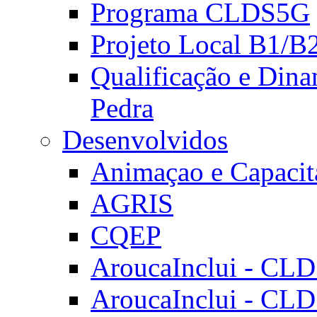
Programa CLDS5G
Projeto Local B1/B
Qualificação e Dina
Pedra
Desenvolvidos
Animaçao e Capacit
AGRIS
CQEP
AroucaInclui - CL
AroucaInclui - CL