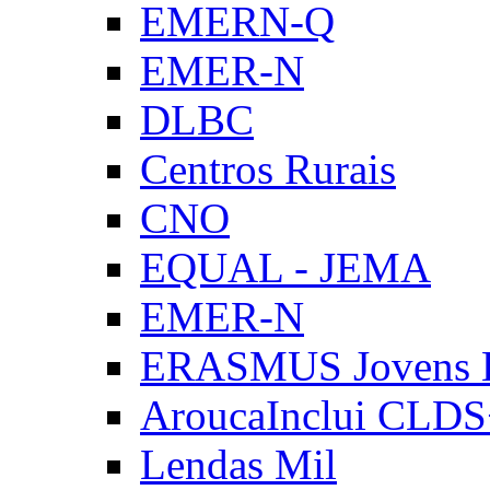
EMERN-Q
EMER-N
DLBC
Centros Rurais
CNO
EQUAL - JEMA
EMER-N
ERASMUS Jovens E
AroucaInclui CLD
Lendas Mil