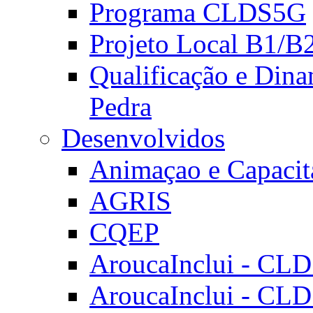
Programa CLDS5G
Projeto Local B1/B
Qualificação e Dina
Pedra
Desenvolvidos
Animaçao e Capacit
AGRIS
CQEP
AroucaInclui - CL
AroucaInclui - CL