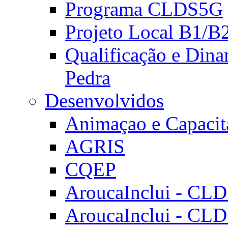
Programa CLDS5G
Projeto Local B1/B
Qualificação e Dina
Pedra
Desenvolvidos
Animaçao e Capacit
AGRIS
CQEP
AroucaInclui - CL
AroucaInclui - CL