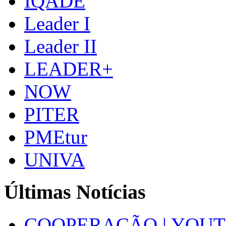
IQADE
Leader I
Leader II
LEADER+
NOW
PITER
PMEtur
UNIVA
Últimas Notícias
COOPERAÇÃO | YOUT