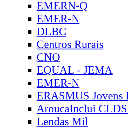
EMERN-Q
EMER-N
DLBC
Centros Rurais
CNO
EQUAL - JEMA
EMER-N
ERASMUS Jovens E
AroucaInclui CLD
Lendas Mil