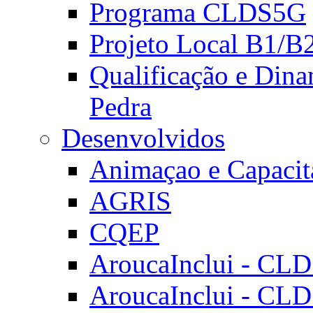
Programa CLDS5G
Projeto Local B1/B
Qualificação e Dina
Pedra
Desenvolvidos
Animaçao e Capacit
AGRIS
CQEP
AroucaInclui - CL
AroucaInclui - CL