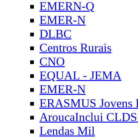
EMERN-Q
EMER-N
DLBC
Centros Rurais
CNO
EQUAL - JEMA
EMER-N
ERASMUS Jovens E
AroucaInclui CLD
Lendas Mil