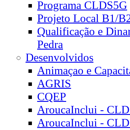
Programa CLDS5G
Projeto Local B1/B
Qualificação e Dina
Pedra
Desenvolvidos
Animaçao e Capacit
AGRIS
CQEP
AroucaInclui - CL
AroucaInclui - CL