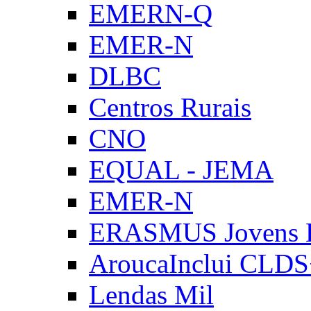
EMERN-Q
EMER-N
DLBC
Centros Rurais
CNO
EQUAL - JEMA
EMER-N
ERASMUS Jovens E
AroucaInclui CLD
Lendas Mil