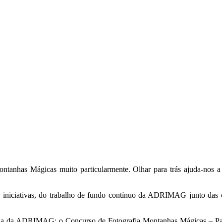
anhas Mágicas muito particularmente. Olhar para trás ajuda-nos a 
as iniciativas, do trabalho de fundo contínuo da ADRIMAG junto das 
cia da ADRIMAG: o Concurso de Fotografia Montanhas Mágicas – Pat