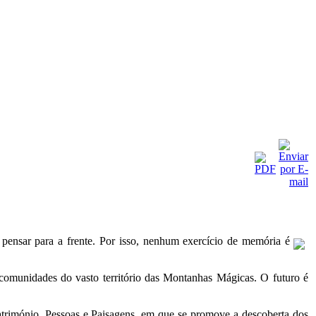
pensar para a frente. Por isso, nenhum exercício de memória é
comunidades do vasto território das Montanhas Mágicas. O futuro é
rimónio, Pessoas e Paisagens, em que se promove a descoberta dos