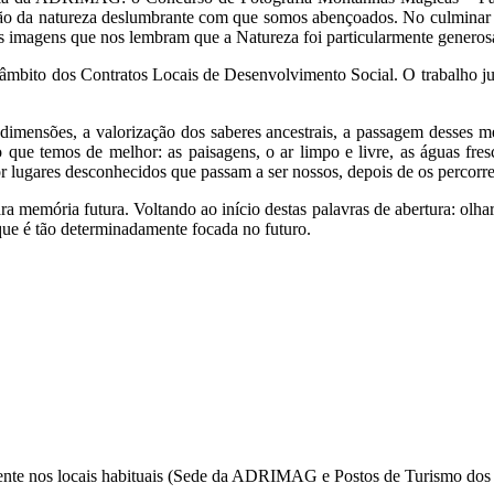
gação da natureza deslumbrante com que somos abençoados. No culminar 
s imagens que nos lembram que a Natureza foi particularmente genero
mbito dos Contratos Locais de Desenvolvimento Social. O trabalho jun
mensões, a valorização dos saberes ancestrais, a passagem desses me
o que temos de melhor: as paisagens, o ar limpo e livre, as águas fres
r lugares desconhecidos que passam a ser nossos, depois de os percorr
ra memória futura. Voltando ao início destas palavras de abertura: olh
ue é tão determinadamente focada no futuro.
amente nos locais habituais (Sede da ADRIMAG e Postos de Turismo dos 