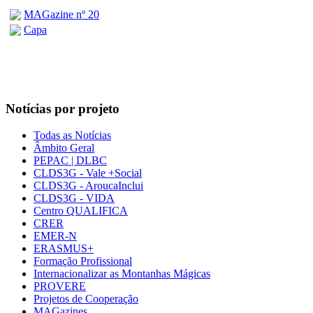
MAGazine nº 20
Capa
Notícias por projeto
Todas as Notícias
Âmbito Geral
PEPAC | DLBC
CLDS3G - Vale +Social
CLDS3G - AroucaInclui
CLDS3G - VIDA
Centro QUALIFICA
CRER
EMER-N
ERASMUS+
Formação Profissional
Internacionalizar as Montanhas Mágicas
PROVERE
Projetos de Cooperação
MAGazines