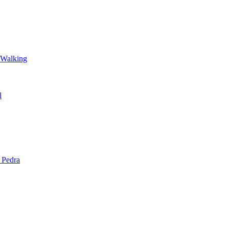
 Walking
l
 Pedra