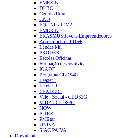
EMER-N
DLBC
Centros Rurais
CNO
EQUAL - JEMA
EMER-N
ERASMUS Jovens Empreendedores
AroucaInclui CLDS+
Lendas Mil
PRODER
Escolas Oficinas
Formação desenvolvida
IQADE
Programa CLDS4G
Leader I
Leader II
LEADER+
Vale +Social - CLDS3G
VIDA - CLDS3G
NOW
PITER
PMEtur
UNIVA
SIAC PAIVA
Downloads