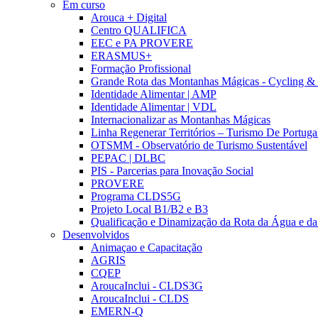
Em curso
Arouca + Digital
Centro QUALIFICA
EEC e PA PROVERE
ERASMUS+
Formação Profissional
Grande Rota das Montanhas Mágicas - Cycling &
Identidade Alimentar | AMP
Identidade Alimentar | VDL
Internacionalizar as Montanhas Mágicas
Linha Regenerar Territórios – Turismo De Portuga
OTSMM - Observatório de Turismo Sustentável
PEPAC | DLBC
PIS - Parcerias para Inovação Social
PROVERE
Programa CLDS5G
Projeto Local B1/B2 e B3
Qualificação e Dinamização da Rota da Água e da
Desenvolvidos
Animaçao e Capacitação
AGRIS
CQEP
AroucaInclui - CLDS3G
AroucaInclui - CLDS
EMERN-Q