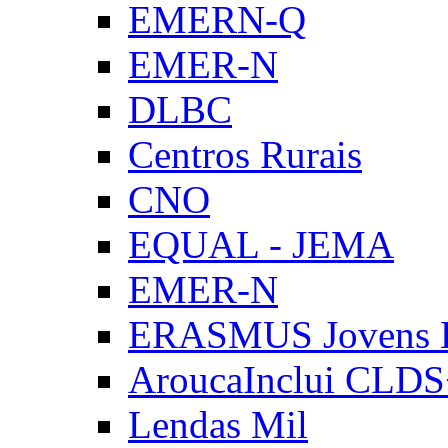
EMERN-Q
EMER-N
DLBC
Centros Rurais
CNO
EQUAL - JEMA
EMER-N
ERASMUS Jovens E
AroucaInclui CLD
Lendas Mil