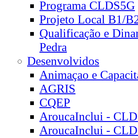
Programa CLDS5G
Projeto Local B1/B
Qualificação e Dina
Pedra
Desenvolvidos
Animaçao e Capacit
AGRIS
CQEP
AroucaInclui - CL
AroucaInclui - CL