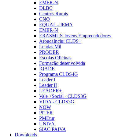
EMER-N
DLBC
Centros Rurais
CNO
EQUAL - JEMA
EMER-N
ERASMUS Jovens Empreendedores
AroucaInclui CLDS+
Lendas Mil
PRODER
Escolas Oficinas
Formação desenvolvida
IQADE
Programa CLDS4G
Leader I
Leader II
LEADER+
Vale +Social - CLDS3G
VIDA - CLDS3G
NOW
PITER
PMEtur
UNIVA
SIAC PAIVA
Downloads