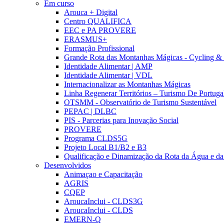
Em curso
Arouca + Digital
Centro QUALIFICA
EEC e PA PROVERE
ERASMUS+
Formação Profissional
Grande Rota das Montanhas Mágicas - Cycling &
Identidade Alimentar | AMP
Identidade Alimentar | VDL
Internacionalizar as Montanhas Mágicas
Linha Regenerar Territórios – Turismo De Portuga
OTSMM - Observatório de Turismo Sustentável
PEPAC | DLBC
PIS - Parcerias para Inovação Social
PROVERE
Programa CLDS5G
Projeto Local B1/B2 e B3
Qualificação e Dinamização da Rota da Água e da
Desenvolvidos
Animaçao e Capacitação
AGRIS
CQEP
AroucaInclui - CLDS3G
AroucaInclui - CLDS
EMERN-Q