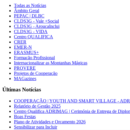
Todas as Notícias
Âmbito Geral
PEPAC | DLBC
CLDS3G - Vale +Social
CLDS3G - AroucaInclui
CLDS3G - VIDA
Centro QUALIFICA
CRER
EMER-N
ERASMUS+
Formação Profissional
Internacionalizar as Montanhas Mágicas
PROVERE
Projetos de Cooperação
MAGazines
Últimas Notícias
COOPERAÇÃO | YOUTH AND SMART VILLAGE - ADRIMAG desl
Relatório de Gestão 2025
Centro Qualifica ADRIMAG | Cerimónia de Entrega de Diplo
Boas Festas
Plano de Atividades e Orçamento 2026
Sensibilizar para Incluir