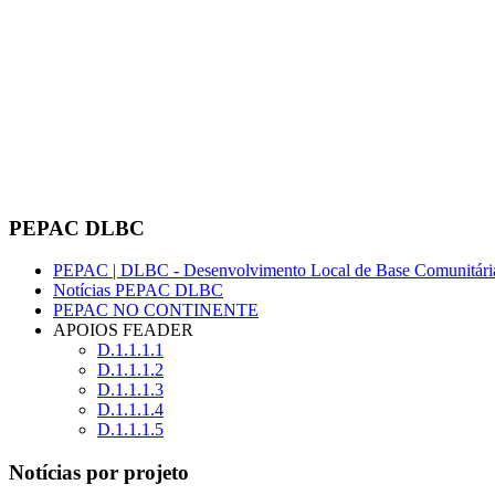
PEPAC DLBC
PEPAC | DLBC - Desenvolvimento Local de Base Comunitári
Notícias PEPAC DLBC
PEPAC NO CONTINENTE
APOIOS FEADER
D.1.1.1.1
D.1.1.1.2
D.1.1.1.3
D.1.1.1.4
D.1.1.1.5
Notícias por projeto