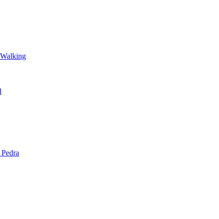
 Walking
l
 Pedra