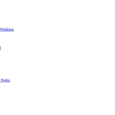
 Walking
l
 Pedra