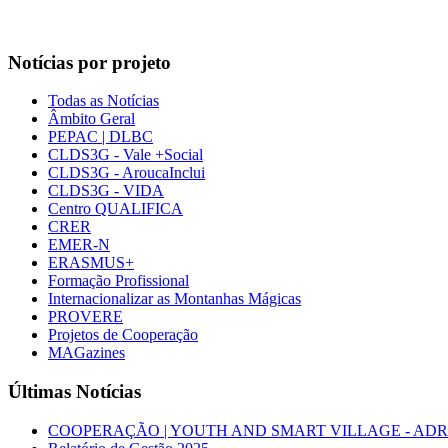
Notícias por projeto
Todas as Notícias
Âmbito Geral
PEPAC | DLBC
CLDS3G - Vale +Social
CLDS3G - AroucaInclui
CLDS3G - VIDA
Centro QUALIFICA
CRER
EMER-N
ERASMUS+
Formação Profissional
Internacionalizar as Montanhas Mágicas
PROVERE
Projetos de Cooperação
MAGazines
Últimas Notícias
COOPERAÇÃO | YOUTH AND SMART VILLAGE - ADRIMAG desl