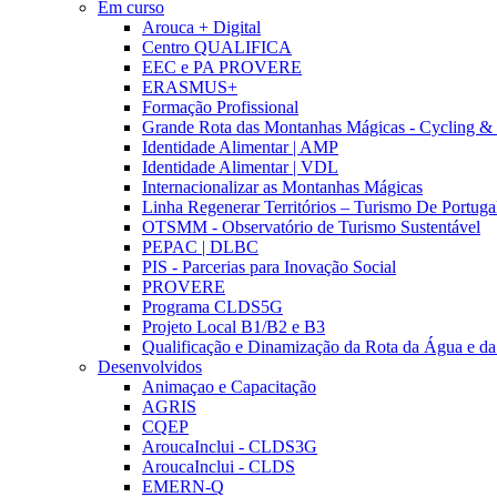
Em curso
Arouca + Digital
Centro QUALIFICA
EEC e PA PROVERE
ERASMUS+
Formação Profissional
Grande Rota das Montanhas Mágicas - Cycling &
Identidade Alimentar | AMP
Identidade Alimentar | VDL
Internacionalizar as Montanhas Mágicas
Linha Regenerar Territórios – Turismo De Portuga
OTSMM - Observatório de Turismo Sustentável
PEPAC | DLBC
PIS - Parcerias para Inovação Social
PROVERE
Programa CLDS5G
Projeto Local B1/B2 e B3
Qualificação e Dinamização da Rota da Água e da
Desenvolvidos
Animaçao e Capacitação
AGRIS
CQEP
AroucaInclui - CLDS3G
AroucaInclui - CLDS
EMERN-Q