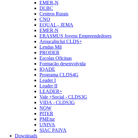
EMER-N
DLBC
Centros Rurais
CNO
EQUAL - JEMA
EMER-N
ERASMUS Jovens Empreendedores
AroucaInclui CLDS+
Lendas Mil
PRODER
Escolas Oficinas
Formação desenvolvida
IQADE
Programa CLDS4G
Leader I
Leader II
LEADER+
Vale +Social - CLDS3G
VIDA - CLDS3G
NOW
PITER
PMEtur
UNIVA
SIAC PAIVA
Downloads