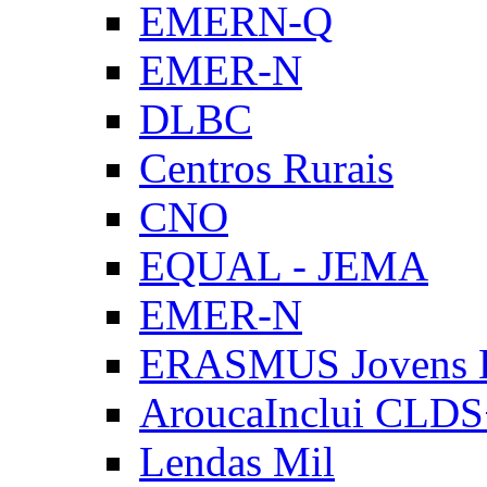
EMERN-Q
EMER-N
DLBC
Centros Rurais
CNO
EQUAL - JEMA
EMER-N
ERASMUS Jovens E
AroucaInclui CLD
Lendas Mil