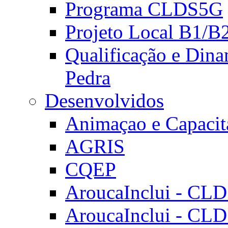
Programa CLDS5G
Projeto Local B1/B
Qualificação e Dina
Pedra
Desenvolvidos
Animaçao e Capacit
AGRIS
CQEP
AroucaInclui - CL
AroucaInclui - CL