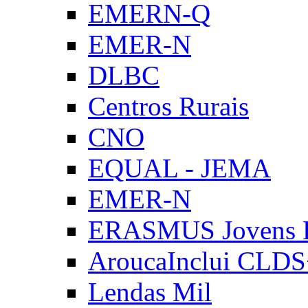
EMERN-Q
EMER-N
DLBC
Centros Rurais
CNO
EQUAL - JEMA
EMER-N
ERASMUS Jovens E
AroucaInclui CLD
Lendas Mil