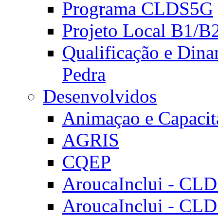
Programa CLDS5G
Projeto Local B1/B
Qualificação e Dina
Pedra
Desenvolvidos
Animaçao e Capacit
AGRIS
CQEP
AroucaInclui - CL
AroucaInclui - CL