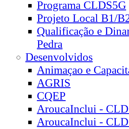
Programa CLDS5G
Projeto Local B1/B
Qualificação e Dina
Pedra
Desenvolvidos
Animaçao e Capacit
AGRIS
CQEP
AroucaInclui - CL
AroucaInclui - CL