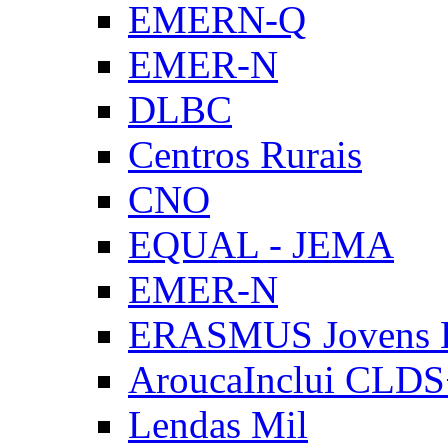
EMERN-Q
EMER-N
DLBC
Centros Rurais
CNO
EQUAL - JEMA
EMER-N
ERASMUS Jovens E
AroucaInclui CLD
Lendas Mil