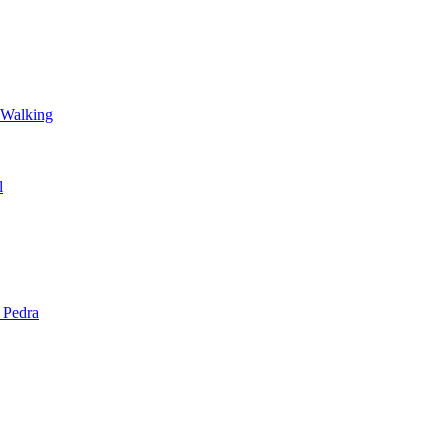
 Walking
l
 Pedra