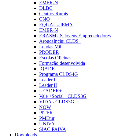
EMER-N
DLBC
Centros Rurais
CNO
EQUAL - JEMA
EMER-N
ERASMUS Jovens Empreendedores
AroucaInclui CLDS+
Lendas Mil
PRODER
Escolas Oficinas
Formação desenvolvida
IQADE
Programa CLDS4G
Leader I
Leader II
LEADER+
Vale +Social - CLDS3G
VIDA - CLDS3G
NOW
PITER
PMEtur
UNIVA
SIAC PAIVA
Downloads