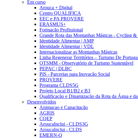
Em curso
Arouca + Digital
Centro QUALIFICA
EEC e PA PROVERE
ERASMUS+
Formação Profissional
Grande Rota das Montanhas Mágicas - Cycling &
Identidade Alimentar | AMP
Identidade Alimentar | VDL
Internacionalizar as Montanhas Mágicas
Linha Regenerar Territórios – Turismo De Portuga
OTSMM - Observatório de Turismo Sustentável
PEPAC | DLBC
PIS - Parcerias para Inovação Social
PROVERE
Programa CLDS5G
Projeto Local B1/B2 e B3
Qualificação e Dinamização da Rota da Água e da
Desenvolvidos
Animaçao e Capacitação
AGRIS
CQEP
AroucaInclui - CLDS3G
AroucaInclui - CLDS
EMERN-Q