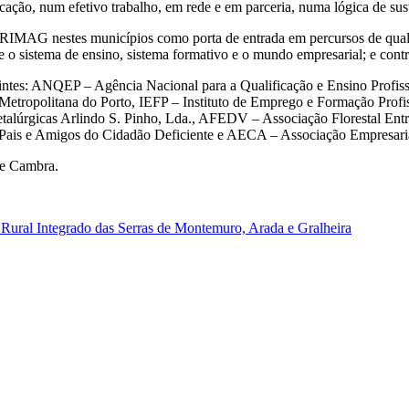
ficação, num efetivo trabalho, em rede e em parceria, numa lógica de sus
DRIMAG nestes municípios como porta de entrada em percursos de qualif
tre o sistema de ensino, sistema formativo e o mundo empresarial; e cont
guintes: ANQEP – Agência Nacional para a Qualificação e Ensino Profi
Metropolitana do Porto, IEFP – Instituto de Emprego e Formação Prof
talúrgicas Arlindo S. Pinho, Lda., AFEDV – Associação Florestal En
 Pais e Amigos do Cidadão Deficiente e AECA – Associação Empresari
de Cambra.
ral Integrado das Serras de Montemuro, Arada e Gralheira