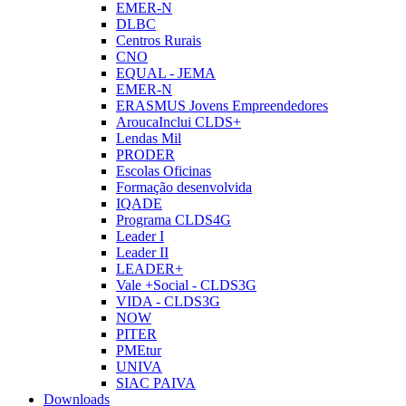
EMER-N
DLBC
Centros Rurais
CNO
EQUAL - JEMA
EMER-N
ERASMUS Jovens Empreendedores
AroucaInclui CLDS+
Lendas Mil
PRODER
Escolas Oficinas
Formação desenvolvida
IQADE
Programa CLDS4G
Leader I
Leader II
LEADER+
Vale +Social - CLDS3G
VIDA - CLDS3G
NOW
PITER
PMEtur
UNIVA
SIAC PAIVA
Downloads