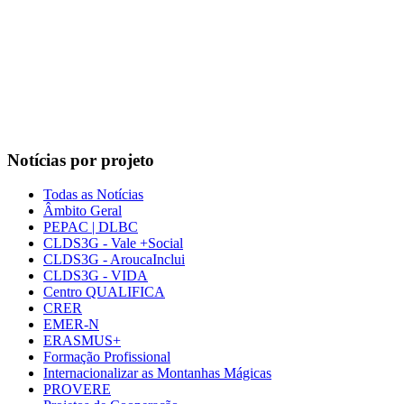
Notícias por projeto
Todas as Notícias
Âmbito Geral
PEPAC | DLBC
CLDS3G - Vale +Social
CLDS3G - AroucaInclui
CLDS3G - VIDA
Centro QUALIFICA
CRER
EMER-N
ERASMUS+
Formação Profissional
Internacionalizar as Montanhas Mágicas
PROVERE