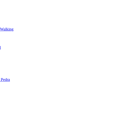
 Walking
l
 Pedra