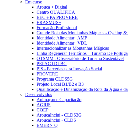
Em curso
Arouca + Digital
Centro QUALIFICA
EEC e PA PROVERE
ERASMUS+
Formação Profissional
Grande Rota das Montanhas Mágicas - Cycling &
Identidade Alimentar | AMP
Identidade Alimentar | VDL
Internacionalizar as Montanhas Mágicas
Linha Regenerar Territórios – Turismo De Portuga
OTSMM - Observatório de Turismo Sustentável
PEPAC | DLBC
PIS - Parcerias para Inovação Social
PROVERE
Programa CLDS5G
Projeto Local B1/B2 e B3
Qualificação e Dinamização da Rota da Água e da
Desenvolvidos
Animaçao e Capacitação
AGRIS
CQEP
AroucaInclui - CLDS3G
AroucaInclui - CLDS
EMERN-Q