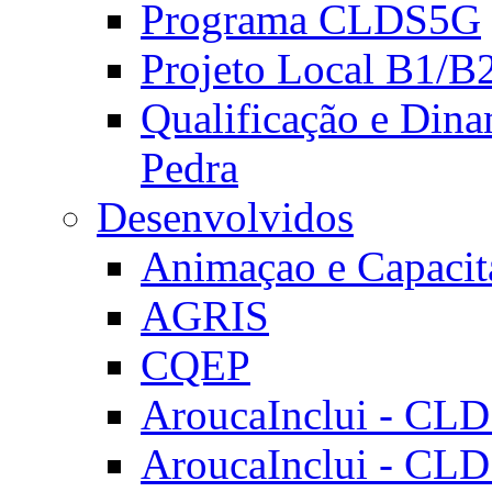
Programa CLDS5G
Projeto Local B1/B
Qualificação e Dina
Pedra
Desenvolvidos
Animaçao e Capacit
AGRIS
CQEP
AroucaInclui - CL
AroucaInclui - CL