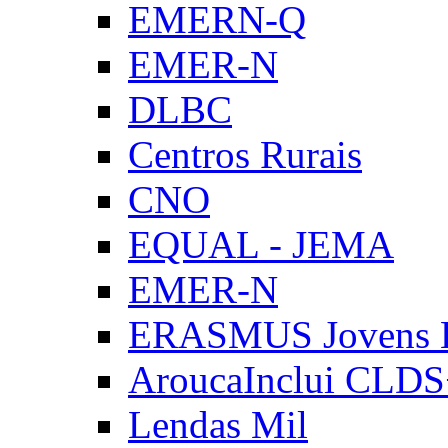
EMERN-Q
EMER-N
DLBC
Centros Rurais
CNO
EQUAL - JEMA
EMER-N
ERASMUS Jovens E
AroucaInclui CLD
Lendas Mil