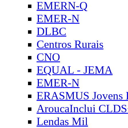
EMERN-Q
EMER-N
DLBC
Centros Rurais
CNO
EQUAL - JEMA
EMER-N
ERASMUS Jovens E
AroucaInclui CLD
Lendas Mil