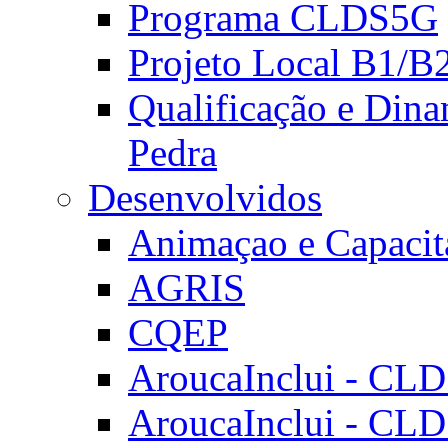
Programa CLDS5G
Projeto Local B1/B
Qualificação e Dina
Pedra
Desenvolvidos
Animaçao e Capacit
AGRIS
CQEP
AroucaInclui - CL
AroucaInclui - CL