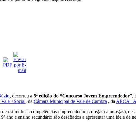
Búzio
, decorreu a
5ª edição do “Concurso Jovem Empreendedor”
, 
ale +Social
, da
Câmara Municipal de Vale de Cambra
, da
AECA - As
de estímulo às competências empreendedoras dos(as) alunos(as), des
o 9º ano e ensino secundário são desafiados a apresentar uma ideia de 