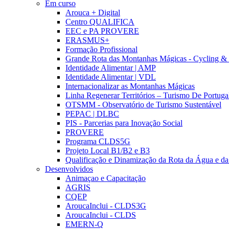
Em curso
Arouca + Digital
Centro QUALIFICA
EEC e PA PROVERE
ERASMUS+
Formação Profissional
Grande Rota das Montanhas Mágicas - Cycling &
Identidade Alimentar | AMP
Identidade Alimentar | VDL
Internacionalizar as Montanhas Mágicas
Linha Regenerar Territórios – Turismo De Portuga
OTSMM - Observatório de Turismo Sustentável
PEPAC | DLBC
PIS - Parcerias para Inovação Social
PROVERE
Programa CLDS5G
Projeto Local B1/B2 e B3
Qualificação e Dinamização da Rota da Água e da
Desenvolvidos
Animaçao e Capacitação
AGRIS
CQEP
AroucaInclui - CLDS3G
AroucaInclui - CLDS
EMERN-Q