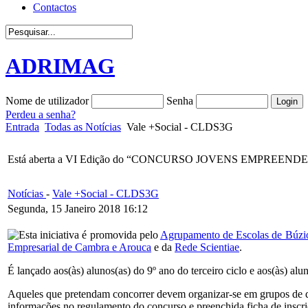
Contactos
ADRIMAG
Nome de utilizador
Senha
Perdeu a senha?
Entrada
Todas as Notícias
Vale +Social - CLDS3G
Está aberta a VI Edição do “CONCURSO JOVENS EMPREEN
Notícias
-
Vale +Social - CLDS3G
Segunda, 15 Janeiro 2018 16:12
Esta iniciativa é promovida pelo
Agrupamento de Escolas de Búzi
Empresarial de Cambra e Arouca
e da
Rede Scientiae
.
É lançado aos(às) alunos(as) do 9º ano do terceiro ciclo e aos(às) a
Aqueles que pretendam concorrer devem organizar-se em grupos de dois
informações no regulamento do concurso e preenchida ficha de inscri