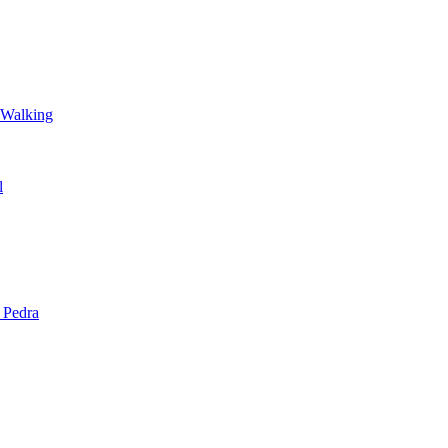
 Walking
l
 Pedra