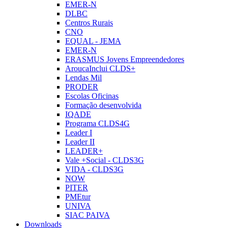
EMER-N
DLBC
Centros Rurais
CNO
EQUAL - JEMA
EMER-N
ERASMUS Jovens Empreendedores
AroucaInclui CLDS+
Lendas Mil
PRODER
Escolas Oficinas
Formação desenvolvida
IQADE
Programa CLDS4G
Leader I
Leader II
LEADER+
Vale +Social - CLDS3G
VIDA - CLDS3G
NOW
PITER
PMEtur
UNIVA
SIAC PAIVA
Downloads