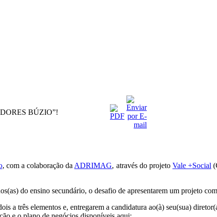
DEDORES BÚZIO”!
o
, com a colaboração da
ADRIMAG
, através do projeto
Vale +Social
(
lunos(as) do ensino secundário, o desafio de apresentarem um projeto c
 a três elementos e, entregarem a candidatura ao(à) seu(sua) diretor(a)
ção e o plano de negócios disponíveis aqui: