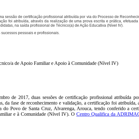
a sessão de certificação profissional atribuída por via do Processo de Reconheci
ação foi atribuída, através da realização de uma prova escrita e prática, efetuad
ndidatas, na saída profissional de Técnico(a) de Ação Educativa (Nível IV).
s sucessos pessoais e profissionais.
 Técnico/a de Apoio Familiar e Apoio à Comunidade (Nível IV)
bro de 2017, duas sessões de certificação profissional atribuída p
 da fase de reconhecimento e validação, a certificação foi atribuída, 
sa do Povo de Santa Cruz, Alvarenga, Arouca, tendo conferido a certi
 Familiar e à Comunidade (Nível IV). O
Centro Qualifica da ADRIMA