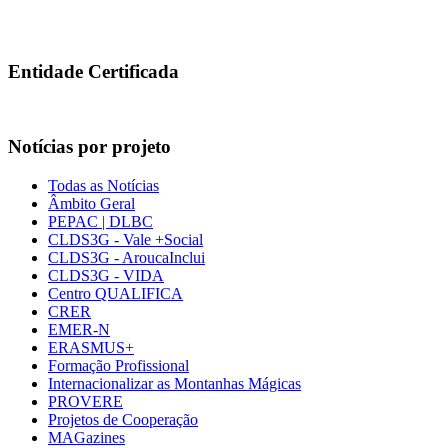
Entidade Certificada
Notícias por projeto
Todas as Notícias
Âmbito Geral
PEPAC | DLBC
CLDS3G - Vale +Social
CLDS3G - AroucaInclui
CLDS3G - VIDA
Centro QUALIFICA
CRER
EMER-N
ERASMUS+
Formação Profissional
Internacionalizar as Montanhas Mágicas
PROVERE
Projetos de Cooperação
MAGazines