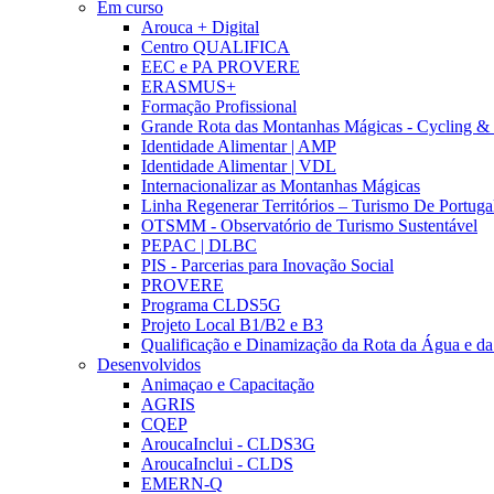
Em curso
Arouca + Digital
Centro QUALIFICA
EEC e PA PROVERE
ERASMUS+
Formação Profissional
Grande Rota das Montanhas Mágicas - Cycling &
Identidade Alimentar | AMP
Identidade Alimentar | VDL
Internacionalizar as Montanhas Mágicas
Linha Regenerar Territórios – Turismo De Portuga
OTSMM - Observatório de Turismo Sustentável
PEPAC | DLBC
PIS - Parcerias para Inovação Social
PROVERE
Programa CLDS5G
Projeto Local B1/B2 e B3
Qualificação e Dinamização da Rota da Água e da
Desenvolvidos
Animaçao e Capacitação
AGRIS
CQEP
AroucaInclui - CLDS3G
AroucaInclui - CLDS
EMERN-Q