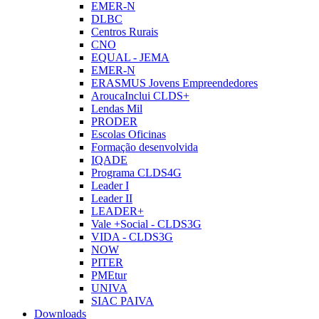
EMER-N
DLBC
Centros Rurais
CNO
EQUAL - JEMA
EMER-N
ERASMUS Jovens Empreendedores
AroucaInclui CLDS+
Lendas Mil
PRODER
Escolas Oficinas
Formação desenvolvida
IQADE
Programa CLDS4G
Leader I
Leader II
LEADER+
Vale +Social - CLDS3G
VIDA - CLDS3G
NOW
PITER
PMEtur
UNIVA
SIAC PAIVA
Downloads