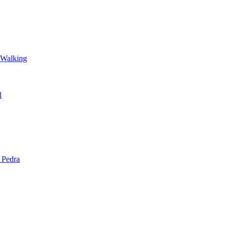
 Walking
l
 Pedra