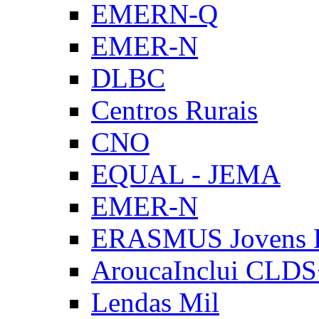
EMERN-Q
EMER-N
DLBC
Centros Rurais
CNO
EQUAL - JEMA
EMER-N
ERASMUS Jovens E
AroucaInclui CLD
Lendas Mil