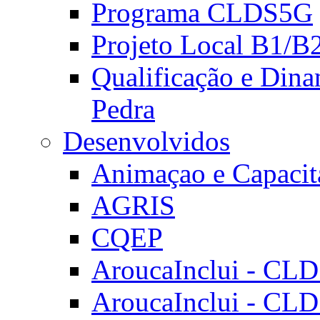
Programa CLDS5G
Projeto Local B1/B
Qualificação e Dina
Pedra
Desenvolvidos
Animaçao e Capacit
AGRIS
CQEP
AroucaInclui - CL
AroucaInclui - CL