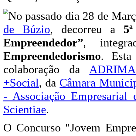
No passado dia 28 de Mar
de Búzio
, decorreu a
5ª
Empreendedor”
, integ
Empreendedorismo
. Esta
colaboração da
ADRIM
+Social
, da
Câmara Municip
- Associação Empresarial
Scientiae
.
O Concurso "Jovem Empree