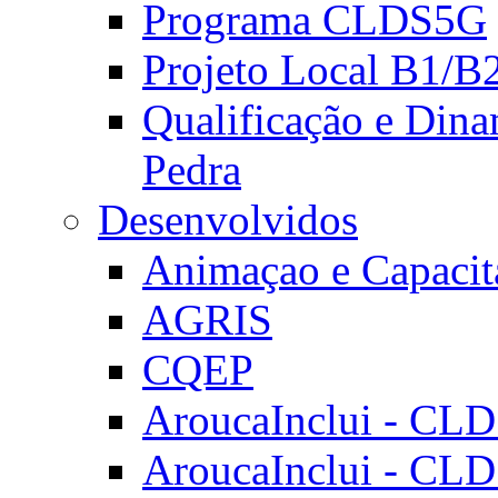
Programa CLDS5G
Projeto Local B1/B
Qualificação e Dina
Pedra
Desenvolvidos
Animaçao e Capacit
AGRIS
CQEP
AroucaInclui - CL
AroucaInclui - CL