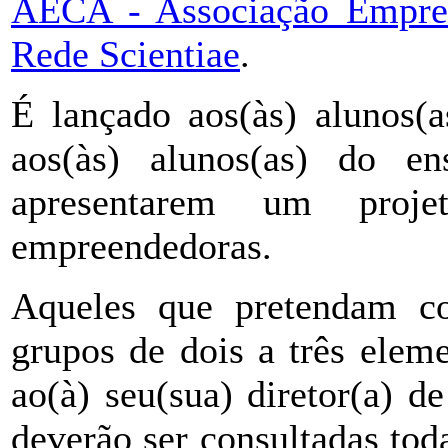
AECA - Associação Empres
Rede Scientiae
.
É lançado aos(às) alunos(a
aos(às) alunos(as) do en
apresentarem um proj
empreendedoras.
Aqueles que pretendam co
grupos de dois a três elem
ao(à) seu(sua) diretor(a) d
deverão ser consultadas to