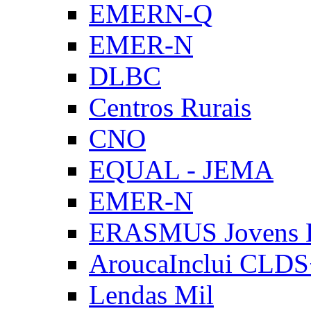
EMERN-Q
EMER-N
DLBC
Centros Rurais
CNO
EQUAL - JEMA
EMER-N
ERASMUS Jovens E
AroucaInclui CLD
Lendas Mil