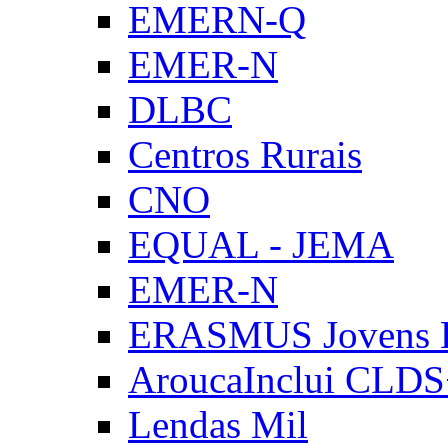
EMERN-Q
EMER-N
DLBC
Centros Rurais
CNO
EQUAL - JEMA
EMER-N
ERASMUS Jovens E
AroucaInclui CLD
Lendas Mil