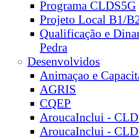
Programa CLDS5G
Projeto Local B1/B
Qualificação e Dina
Pedra
Desenvolvidos
Animaçao e Capacit
AGRIS
CQEP
AroucaInclui - CL
AroucaInclui - CL