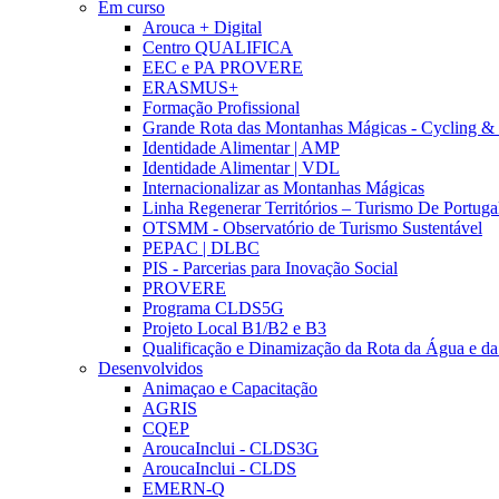
Em curso
Arouca + Digital
Centro QUALIFICA
EEC e PA PROVERE
ERASMUS+
Formação Profissional
Grande Rota das Montanhas Mágicas - Cycling &
Identidade Alimentar | AMP
Identidade Alimentar | VDL
Internacionalizar as Montanhas Mágicas
Linha Regenerar Territórios – Turismo De Portuga
OTSMM - Observatório de Turismo Sustentável
PEPAC | DLBC
PIS - Parcerias para Inovação Social
PROVERE
Programa CLDS5G
Projeto Local B1/B2 e B3
Qualificação e Dinamização da Rota da Água e da
Desenvolvidos
Animaçao e Capacitação
AGRIS
CQEP
AroucaInclui - CLDS3G
AroucaInclui - CLDS
EMERN-Q