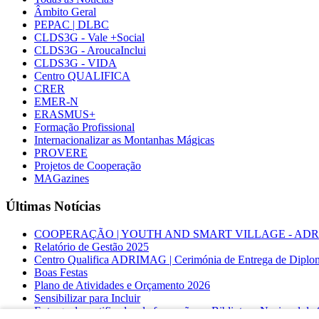
Âmbito Geral
PEPAC | DLBC
CLDS3G - Vale +Social
CLDS3G - AroucaInclui
CLDS3G - VIDA
Centro QUALIFICA
CRER
EMER-N
ERASMUS+
Formação Profissional
Internacionalizar as Montanhas Mágicas
PROVERE
Projetos de Cooperação
MAGazines
Últimas Notícias
COOPERAÇÃO | YOUTH AND SMART VILLAGE - ADRIMAG desl
Relatório de Gestão 2025
Centro Qualifica ADRIMAG | Cerimónia de Entrega de Diplo
Boas Festas
Plano de Atividades e Orçamento 2026
Sensibilizar para Incluir
Entrega de certificados de formação na Biblioteca Nacional d