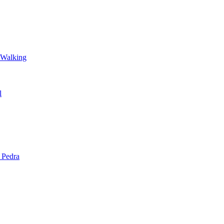
 Walking
l
 Pedra