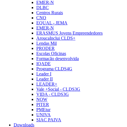
EMER-N
DLBC
Centros Rurais
CNO
EQUAL - JEMA
EMER-N
ERASMUS Jovens Empreendedores
AroucaInclui CLDS+
Lendas Mil
PRODER
Escolas Oficinas
Formação desenvolvida
IQADE
Programa CLDS4G
Leader I
Leader II
LEADER+
Vale +Social - CLDS3G
VIDA - CLDS3G
NOW
PITER
PMEtur
UNIVA
SIAC PAIVA
Downloads