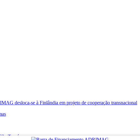
oca-se à Finlândia em projeto de cooperação transnacional
mas
e São Tomé