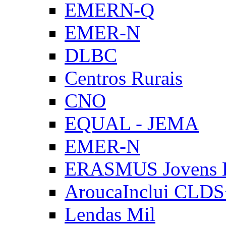
EMERN-Q
EMER-N
DLBC
Centros Rurais
CNO
EQUAL - JEMA
EMER-N
ERASMUS Jovens E
AroucaInclui CLD
Lendas Mil