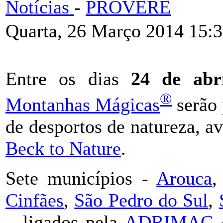
Notícias
-
PROVERE
Quarta, 26 Março 2014 15:
Entre os dias
24 de abr
®
Montanhas Mágicas
serão 
de desportos de natureza, a
Beck to Nature
.
Sete municípios -
Arouca
Cinfães
,
São Pedro do Sul
,
– ligados pela
ADRIMAG
e