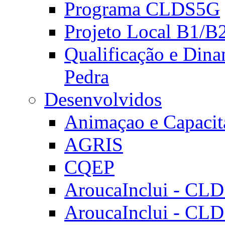
Programa CLDS5G
Projeto Local B1/B
Qualificação e Dina
Pedra
Desenvolvidos
Animaçao e Capacit
AGRIS
CQEP
AroucaInclui - CL
AroucaInclui - CL