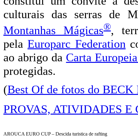
constitui um convite à des
culturais das serras de 
®
Montanhas Mágicas
, ter
pela
Europarc Federation
co
ao abrigo da
Carta Europeia
protegidas.
(
Best Of de fotos do BECK
PROVAS, ATIVIDADES E
AROUCA EURO CUP – Descida turistica de rafting