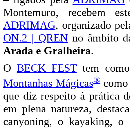
Montemuro, recebem est
ADRIMAG
, organizado pe
ON.2 | QREN
no âmbito 
Arada e Gralheira
.
O
BECK FEST
tem como p
®
Montanhas Mágicas
como d
que diz respeito à prática 
em plena natureza, destaca
canyoning, o kayaking, o 