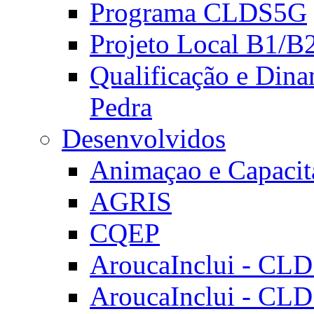
Programa CLDS5G
Projeto Local B1/B
Qualificação e Dina
Pedra
Desenvolvidos
Animaçao e Capacit
AGRIS
CQEP
AroucaInclui - CL
AroucaInclui - CL