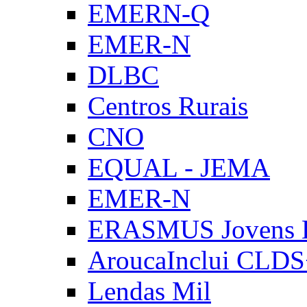
EMERN-Q
EMER-N
DLBC
Centros Rurais
CNO
EQUAL - JEMA
EMER-N
ERASMUS Jovens E
AroucaInclui CLD
Lendas Mil