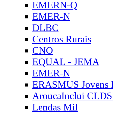
EMERN-Q
EMER-N
DLBC
Centros Rurais
CNO
EQUAL - JEMA
EMER-N
ERASMUS Jovens E
AroucaInclui CLD
Lendas Mil