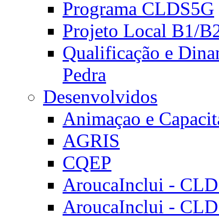
Programa CLDS5G
Projeto Local B1/B
Qualificação e Dina
Pedra
Desenvolvidos
Animaçao e Capacit
AGRIS
CQEP
AroucaInclui - CL
AroucaInclui - CL