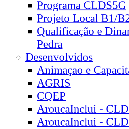
Programa CLDS5G
Projeto Local B1/B
Qualificação e Dina
Pedra
Desenvolvidos
Animaçao e Capacit
AGRIS
CQEP
AroucaInclui - CL
AroucaInclui - CL