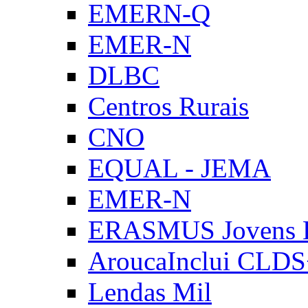
EMERN-Q
EMER-N
DLBC
Centros Rurais
CNO
EQUAL - JEMA
EMER-N
ERASMUS Jovens E
AroucaInclui CLD
Lendas Mil