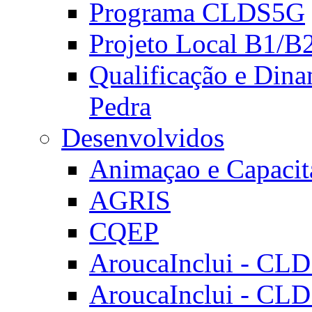
Programa CLDS5G
Projeto Local B1/B
Qualificação e Dina
Pedra
Desenvolvidos
Animaçao e Capacit
AGRIS
CQEP
AroucaInclui - CL
AroucaInclui - CL