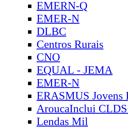
EMERN-Q
EMER-N
DLBC
Centros Rurais
CNO
EQUAL - JEMA
EMER-N
ERASMUS Jovens E
AroucaInclui CLD
Lendas Mil