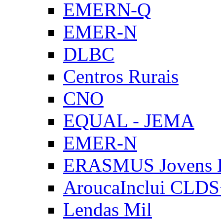
EMERN-Q
EMER-N
DLBC
Centros Rurais
CNO
EQUAL - JEMA
EMER-N
ERASMUS Jovens E
AroucaInclui CLD
Lendas Mil