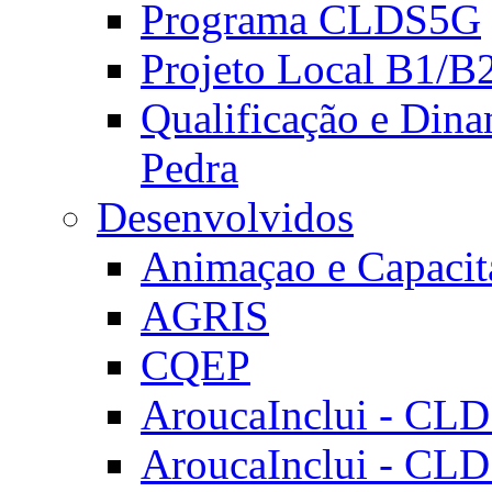
Programa CLDS5G
Projeto Local B1/B
Qualificação e Dina
Pedra
Desenvolvidos
Animaçao e Capacit
AGRIS
CQEP
AroucaInclui - CL
AroucaInclui - CL