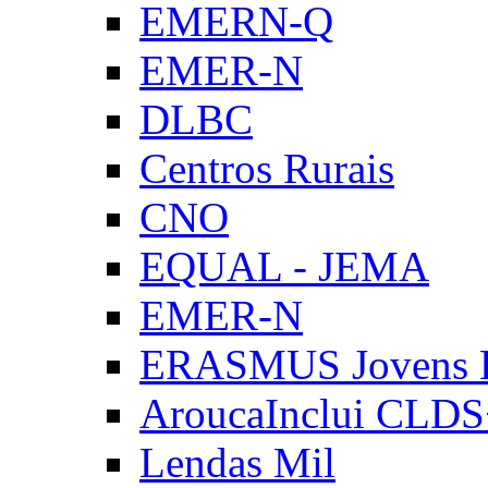
EMERN-Q
EMER-N
DLBC
Centros Rurais
CNO
EQUAL - JEMA
EMER-N
ERASMUS Jovens E
AroucaInclui CLD
Lendas Mil