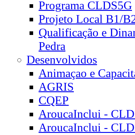
Programa CLDS5G
Projeto Local B1/B
Qualificação e Dina
Pedra
Desenvolvidos
Animaçao e Capacit
AGRIS
CQEP
AroucaInclui - CL
AroucaInclui - CL