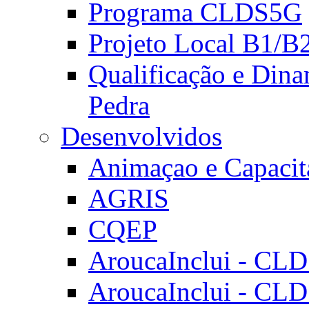
Programa CLDS5G
Projeto Local B1/B
Qualificação e Dina
Pedra
Desenvolvidos
Animaçao e Capacit
AGRIS
CQEP
AroucaInclui - CL
AroucaInclui - CL