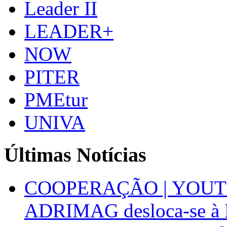
Leader II
LEADER+
NOW
PITER
PMEtur
UNIVA
Últimas Notícias
COOPERAÇÃO | YOUT
ADRIMAG desloca-se à F