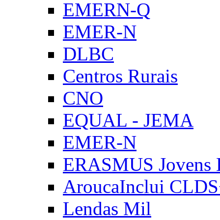
EMERN-Q
EMER-N
DLBC
Centros Rurais
CNO
EQUAL - JEMA
EMER-N
ERASMUS Jovens E
AroucaInclui CLD
Lendas Mil