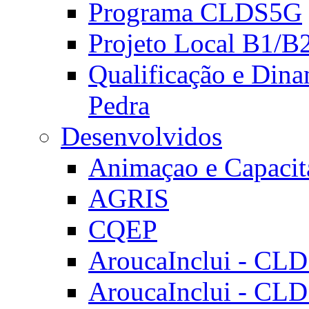
Programa CLDS5G
Projeto Local B1/B
Qualificação e Dina
Pedra
Desenvolvidos
Animaçao e Capacit
AGRIS
CQEP
AroucaInclui - CL
AroucaInclui - CL