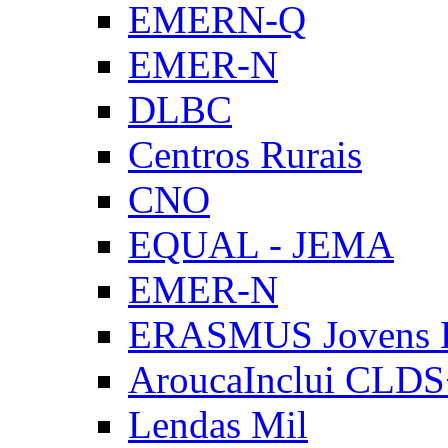
EMERN-Q
EMER-N
DLBC
Centros Rurais
CNO
EQUAL - JEMA
EMER-N
ERASMUS Jovens E
AroucaInclui CLD
Lendas Mil