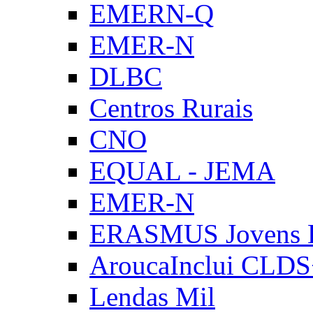
EMERN-Q
EMER-N
DLBC
Centros Rurais
CNO
EQUAL - JEMA
EMER-N
ERASMUS Jovens E
AroucaInclui CLD
Lendas Mil