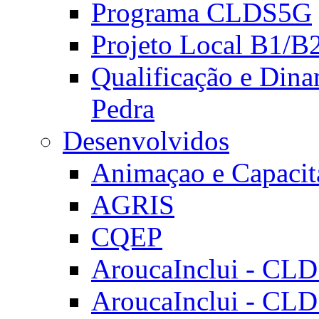
Programa CLDS5G
Projeto Local B1/B
Qualificação e Dina
Pedra
Desenvolvidos
Animaçao e Capacit
AGRIS
CQEP
AroucaInclui - CL
AroucaInclui - CL